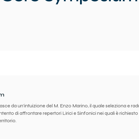
um
ce da un’intuizione del M. Enzo Marino, il quale seleziona e radun
’intento di affrontare repertori Lirici e Sinfonici nei quali è richies
erritorio.