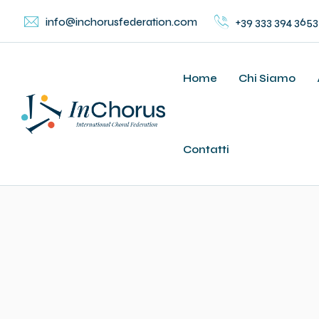
Skip
info@inchorusfederation.com
+39 333 394 3653
to
content
Home
Chi Siamo
Contatti