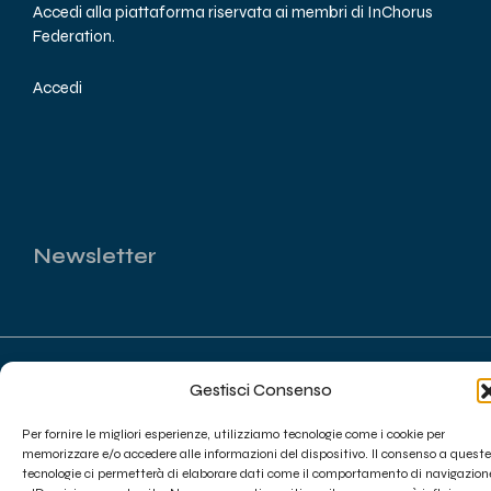
Accedi alla piattaforma riservata ai membri di InChorus
Federation.
Accedi
Newsletter
Copyright © 2025 Inchorus All Rights Reserved - Designed by
Gestisci Consenso
Webvox.it
Per fornire le migliori esperienze, utilizziamo tecnologie come i cookie per
memorizzare e/o accedere alle informazioni del dispositivo. Il consenso a queste
tecnologie ci permetterà di elaborare dati come il comportamento di navigazion