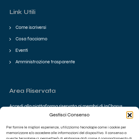
Link Utili
Come iscriversi
Cosa facciamo
Eventi
Amministrazione trasparente
Area Riservata
Accedi alla piattaforma riservata ai membri di InChorus
Federation.
Gestisci Consenso
Accedi
Per fornire le migliori esperienze, utilizziamo tecnologie come i cookie per
memorizzare e/o accedere alle informazioni del dispositivo. Il consenso a
queste tecnologie ci permetterà di elaborare dati come il comportamento di