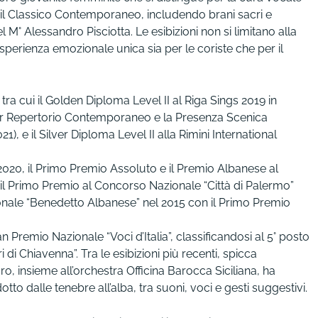
o il Classico Contemporaneo, includendo brani sacri e
M° Alessandro Pisciotta. Le esibizioni non si limitano alla
sperienza emozionale unica sia per le coriste che per il
tra cui il Golden Diploma Level II al Riga Sings 2019 in
lior Repertorio Contemporaneo e la Presenza Scenica
), e il Silver Diploma Level II alla Rimini International
020, il Primo Premio Assoluto e il Premio Albanese al
l Primo Premio al Concorso Nazionale “Città di Palermo”
onale “Benedetto Albanese” nel 2015 con il Primo Premio
 Premio Nazionale “Voci d’Italia”, classificandosi al 5° posto
i Chiavenna”. Tra le esibizioni più recenti, spicca
ro, insieme all’orchestra Officina Barocca Siciliana, ha
to dalle tenebre all’alba, tra suoni, voci e gesti suggestivi.