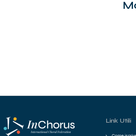
M
Link Utili
Come iscrive