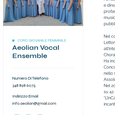
e dire
profan
musica
pubbl
Nel co
CORO GIOVANILE FEMMINILE
Letto
Aeolian Vocal
all’In
Ensemble
Chora
Ha in
Conco
nello
Numero Di Telefono
Assol
348 898 6075
Nel 20
su 42 
Indirizzo Email
“L’InC
info.aeolian@gmail.com
incant