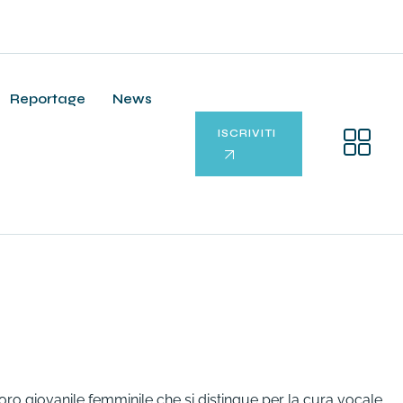
Reportage
News
ISCRIVITI
oro giovanile femminile che si distingue per la cura vocale