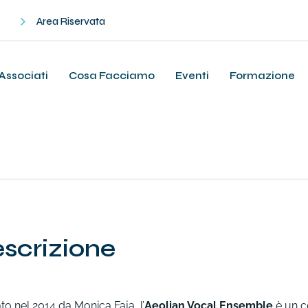
Area Riservata
Associati
Cosa Facciamo
Eventi
Formazione
e
s
c
r
i
z
i
o
n
e
o nel 2014 da Monica Faja, l’
Aeolian Vocal Ensemble
è un c