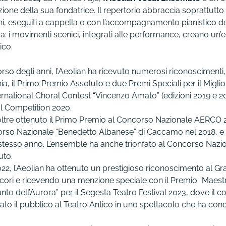
zione della sua fondatrice. Il repertorio abbraccia soprattutt
i, eseguiti a cappella o con l’accompagnamento pianistico del 
: i movimenti scenici, integrati alle performance, creano un’e
ico.
rso degli anni, l’Aeolian ha ricevuto numerosi riconoscimenti, 
nia, il Primo Premio Assoluto e due Premi Speciali per il Mig
ternational Choral Contest “Vincenzo Amato” (edizioni 2019 e 2021
l Competition 2020.
oltre ottenuto il Primo Premio al Concorso Nazionale AERCO 2
rso Nazionale “Benedetto Albanese” di Caccamo nel 2018, e i
 stesso anno. L’ensemble ha anche trionfato al Concorso Nazi
uto.
22, l’Aeolian ha ottenuto un prestigioso riconoscimento al Gran
cori e ricevendo una menzione speciale con il Premio “Maestri d
anto dell’Aurora” per il Segesta Teatro Festival 2023, dove il co
ato il pubblico al Teatro Antico in uno spettacolo che ha condot