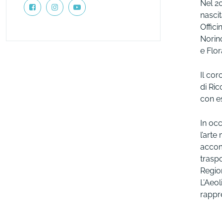
Nel 20
nascit
Offici
Norin
e Flor
Il cor
di Ric
con es
In oc
l’arte
accom
trasp
Region
L’Aeol
rappre