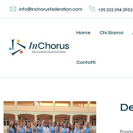
info@inchorusfederation.com
+39 333 394 3653
Home
Chi Siamo
Contatti
D
Fondat