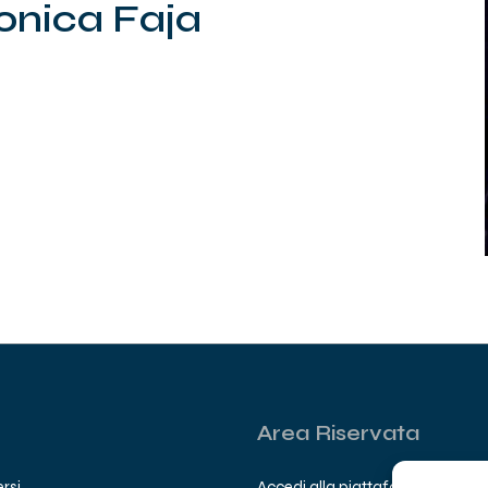
o
n
i
c
a
F
a
j
a
Area Riservata
rsi
Accedi alla piattaforma riservat